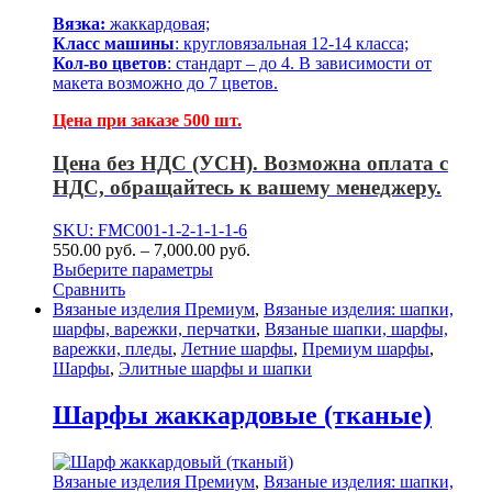
Вязка:
жаккардовая;
Класс машины
: кругловязальная 12-14 класса;
Кол-во цветов
: стандарт – до 4. В зависимости от
макета возможно до 7 цветов.
Цена при заказе 500 шт.
Цена без НДС (УСН). Возможна оплата с
НДС, обращайтесь к вашему менеджеру.
SKU: FMC001-1-2-1-1-1-6
550.00
р
уб.
–
7,000.00
р
уб.
Выберите параметры
Сравнить
Вязаные изделия Премиум
,
Вязаные изделия: шапки,
шарфы, варежки, перчатки
,
Вязаные шапки, шарфы,
варежки, пледы
,
Летние шарфы
,
Премиум шарфы
,
Шарфы
,
Элитные шарфы и шапки
Шарфы жаккардовые (тканые)
Вязаные изделия Премиум
,
Вязаные изделия: шапки,