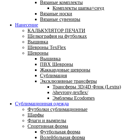
Вязаные комплекты
Комплекты шапка+снуд
Вязаные носки
Вязаные сувениры
Нанесение
КАЛЬКУЛЯТОР ПЕЧАТИ
Шелкография на футболках
Вышивка
Шевроны TexFlex
Шевроны
Вышивка
ПВХ Шевроны
Жаккардовые шевроны
Сублимация
Эксклюзивные трансферы
Трансферы 3D/4D Флок (Lextra)
/shevrony-texflex/
Эмблемы Ecodomes
Сублимационная одежда
Футболки сублимационные
Шарфы
Флаги и вымпелы
Спортивная форма
Футбольная форма
Волейбольная форма