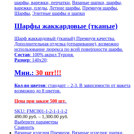
шарфы, варежки, перчатки
,
Вязаные шапки, шарфы,
варежки, пледы
,
Летние шарфы
,
Премиум шарфы
,
Шарфы
,
Элитные шарфы и шапки
Шарфы жаккардовые (тканые)
Шарф жаккардовый (тканый) Премиум качества.
Дополнительная отделка (отпаривание), возможно
использование люрекса по всей поверхности шарфа.
Состав
: 100% акрил Турция.
Размер
: 140х20;
Мин.
:
30 шт!!!
Кол-во цветов
: стандарт – 2-3. В зависимости от макета
возможно до 8 цветов.
Цена при заказе 500 шт.
SKU: FMC001-1-2-1-1-1-2
490.00
р
уб.
–
1,300.00
р
уб.
Выберите параметры
Сравнить
Вязаные изделия Премиум
,
Вязаные изделия: шапки,