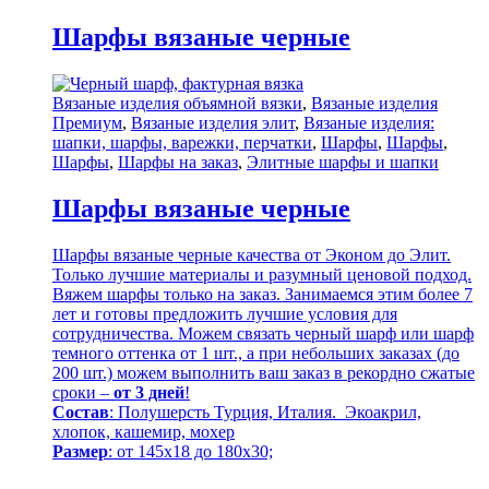
Шарфы вязаные черные
Вязаные изделия объямной вязки
,
Вязаные изделия
Премиум
,
Вязаные изделия элит
,
Вязаные изделия:
шапки, шарфы, варежки, перчатки
,
Шарфы
,
Шарфы
,
Шарфы
,
Шарфы на заказ
,
Элитные шарфы и шапки
Шарфы вязаные черные
Шарфы вязаные черные качества от Эконом до Элит.
Только лучшие материалы и разумный ценовой подход.
Вяжем шарфы только на заказ. Занимаемся этим более 7
лет и готовы предложить лучшие условия для
сотрудничества. Можем связать черный шарф или шарф
темного оттенка от 1 шт., а при небольших заказах (до
200 шт.) можем выполнить ваш заказ в рекордно сжатые
сроки –
от 3 дней
!
Состав
: Полушерсть Турция, Италия. Экоакрил,
хлопок, кашемир, мохер
Размер
: от 145х18 до 180х30;